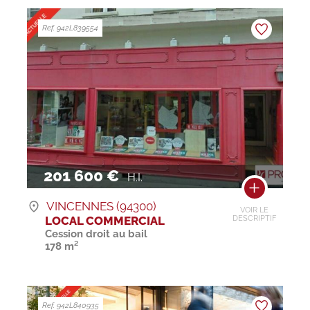
Ref. 942L839554
201 600 €
H.I.
VINCENNES (94300)
VOIR LE
LOCAL COMMERCIAL
DESCRIPTIF
Cession droit au bail
178 m²
Ref. 942L840935