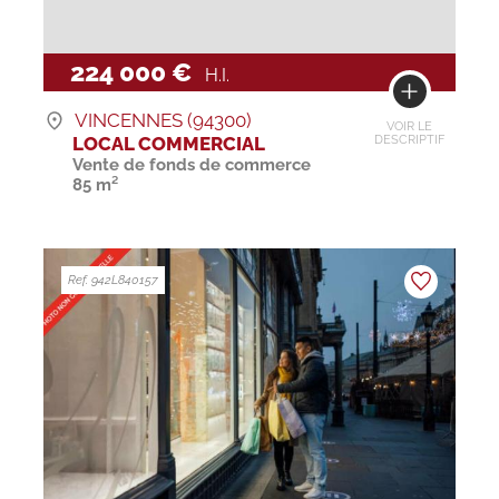
224 000 €
H.I.
VINCENNES (94300)
VOIR LE
LOCAL COMMERCIAL
DESCRIPTIF
Vente de fonds de commerce
85 m²
Ref. 942L840157