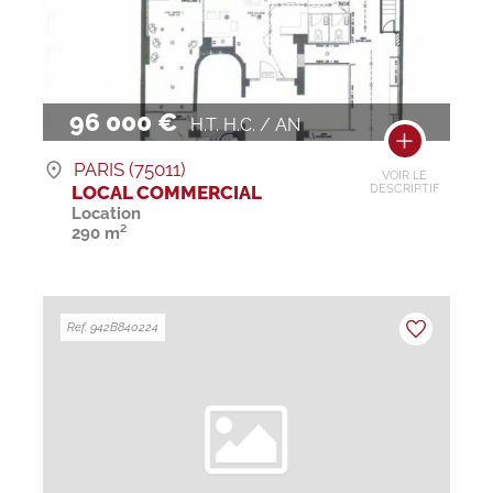
96 000 €
H.T. H.C. / AN
PARIS (75011)
VOIR LE
LOCAL COMMERCIAL
DESCRIPTIF
Location
290 m²
Ref. 942B840224