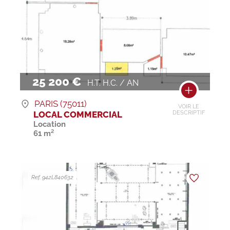
25 200 €
H.T. H.C. / AN
PARIS (75011)
VOIR LE
LOCAL COMMERCIAL
DESCRIPTIF
Location
61 m²
Ref. 942L840632