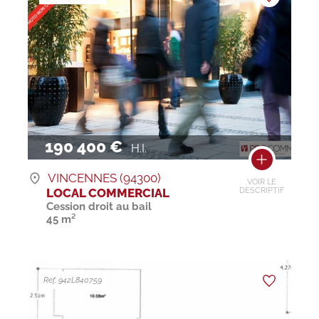
190 400 €
H.I.
VINCENNES (94300)
VOIR LE
LOCAL COMMERCIAL
DESCRIPTIF
Cession droit au bail
45 m²
Ref. 942L840759