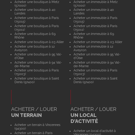
Acheter une boutique à Metz
Acheter un immeuble à Metz
(57000)
(57000)
Acheter une boutique à 40
Acheter un immeuble à 40
Landes
Landes
Acheter une boutique à Paris
Acheter un immeuble à Paris
(75015)
(75015)
Acheter une boutique à Paris
Acheter un immeuble à Paris
(75011)
(75011)
Acheter une boutique à 69
Acheter un immeuble à 69
Rhône
Rhône
Acheter une boutique à 03 Allier
Acheter un immeuble à 03 Allier
Acheter une boutique à 12
Acheter un immeuble à 12
Aveyron
Aveyron
Acheter une boutique à 95 Val-
Acheter un immeuble à 95 Val-
d'Oise
d'Oise
Acheter une boutique à 94 Val-
Acheter un immeuble à 94 Val-
de-Marne
de-Marne
Acheter une boutique à Paris
Acheter un immeuble à Paris
(75003)
(75003)
Acheter une boutique à Saint
Acheter un immeuble à Saint
Denis (97400)
Denis (97400)
ACHETER / LOUER
ACHETER / LOUER
UN TERRAIN
UN LOCAL
D'ACTIVITÉ
Acheter un terrain à Vincennes
(94300)
Acheter un local d'activité à
Acheter un terrain à Paris
Vincennes (94300)