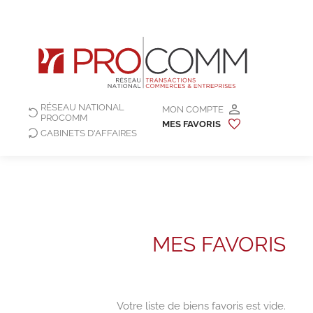
RÉSEAU NATIONAL
MON COMPTE
PROCOMM
MES FAVORIS
CABINETS D'AFFAIRES
MES FAVORIS
Votre liste de biens favoris est vide.