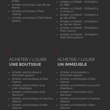
d'Oise
Acheter un Dépôt - Entrepôt à
Acheter un bureau à 94 Val-de-
03 Allier
Marne
Acheter un Dépôt - Entrepôt à
Acheter un bureau à Paris
12 Aveyron
(75003)
Acheter un Dépôt - Entrepôt à
Acheter un bureau à Saint Denis
95 Val-d'Oise
(97400)
Acheter un Dépôt - Entrepôt à
94 Val-de-Marne
Acheter un Dépôt - Entrepôt à
Paris (75003)
Acheter un Dépôt - Entrepôt à
Saint Denis (97400)
ACHETER / LOUER
ACHETER / LOUER
UNE BOUTIQUE
UN IMMEUBLE
Acheter une boutique à
Acheter un immeuble à
Vincennes (94300)
Vincennes (94300)
Acheter une boutique à Paris
Acheter un immeuble à Paris
(75020)
(75020)
Acheter une boutique à 44
Acheter un immeuble à 44 Loire-
Loire-Atlantique
Atlantique
Acheter une boutique à 84
Acheter un immeuble à 84
Vaucluse
Vaucluse
Acheter une boutique à Chartres
Acheter un immeuble à Chartres
(28000)
(28000)
Acheter une boutique à Nice
Acheter un immeuble à Nice
(06000)
(06000)