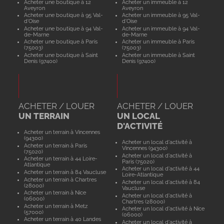
Acheter une boutique à 12
Acheter un immeuble à 12
Aveyron
Aveyron
Acheter une boutique à 95 Val-
Acheter un immeuble à 95 Val-
d'Oise
d'Oise
Acheter une boutique à 94 Val-
Acheter un immeuble à 94 Val-
de-Marne
de-Marne
Acheter une boutique à Paris
Acheter un immeuble à Paris
(75003)
(75003)
Acheter une boutique à Saint
Acheter un immeuble à Saint
Denis (97400)
Denis (97400)
ACHETER / LOUER
ACHETER / LOUER
UN TERRAIN
UN LOCAL
D'ACTIVITÉ
Acheter un terrain à Vincennes
(94300)
Acheter un local d'activité à
Acheter un terrain à Paris
Vincennes (94300)
(75020)
Acheter un local d'activité à
Acheter un terrain à 44 Loire-
Paris (75020)
Atlantique
Acheter un local d'activité à 44
Acheter un terrain à 84 Vaucluse
Loire-Atlantique
Acheter un terrain à Chartres
Acheter un local d'activité à 84
(28000)
Vaucluse
Acheter un terrain à Nice
Acheter un local d'activité à
(06000)
Chartres (28000)
Acheter un terrain à Metz
Acheter un local d'activité à Nice
(57000)
(06000)
Acheter un terrain à 40 Landes
Acheter un local d'activité à