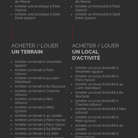
de-Marne
de-Marne
Acheter une boutique à Paris
Acheter un immeuble à Paris
(75003)
(75003)
Acheter une boutique à Saint
Acheter un immeuble à Saint
Denis (97400)
Denis (97400)
ACHETER / LOUER
ACHETER / LOUER
UN TERRAIN
UN LOCAL
D'ACTIVITÉ
Acheter un terrain à Vincennes
(94300)
Acheter un local d'activité à
Acheter un terrain à Paris
Vincennes (94300)
(75020)
Acheter un local d'activité à
Acheter un terrain à 44 Loire-
Paris (75020)
Atlantique
Acheter un local d'activité à 44
Acheter un terrain à 84 Vaucluse
Loire-Atlantique
Acheter un terrain à Chartres
Acheter un local d'activité à 84
(28000)
Vaucluse
Acheter un terrain à Nice
Acheter un local d'activité à
(06000)
Chartres (28000)
Acheter un terrain à Metz
Acheter un local d'activité à Nice
(57000)
(06000)
Acheter un terrain à 40 Landes
Acheter un local d'activité à
Acheter un terrain à Paris (75015)
Metz (57000)
Acheter un terrain à Paris (75011)
Acheter un local d'activité à 40
Acheter un terrain à 69 Rhône
Landes
Acheter un terrain à 03 Allier
Acheter un local d'activité à
Paris (75015)
Acheter un terrain à 12 Aveyron