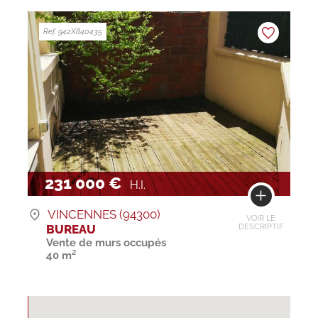
Ref. 942X840435
231 000 €
H.I.
VINCENNES (94300)
VOIR LE
BUREAU
DESCRIPTIF
Vente de murs occupés
40 m²