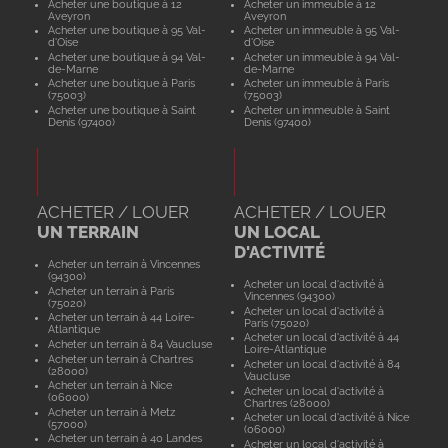
Acheter une boutique à 12
Acheter un immeuble à 12
Aveyron
Aveyron
Acheter une boutique à 95 Val-
Acheter un immeuble à 95 Val-
d'Oise
d'Oise
Acheter une boutique à 94 Val-
Acheter un immeuble à 94 Val-
de-Marne
de-Marne
Acheter une boutique à Paris
Acheter un immeuble à Paris
(75003)
(75003)
Acheter une boutique à Saint
Acheter un immeuble à Saint
Denis (97400)
Denis (97400)
ACHETER / LOUER
ACHETER / LOUER
UN TERRAIN
UN LOCAL
D'ACTIVITÉ
Acheter un terrain à Vincennes
(94300)
Acheter un local d'activité à
Acheter un terrain à Paris
Vincennes (94300)
(75020)
Acheter un local d'activité à
Acheter un terrain à 44 Loire-
Paris (75020)
Atlantique
Acheter un local d'activité à 44
Acheter un terrain à 84 Vaucluse
Loire-Atlantique
Acheter un terrain à Chartres
Acheter un local d'activité à 84
(28000)
Vaucluse
Acheter un terrain à Nice
Acheter un local d'activité à
(06000)
Chartres (28000)
Acheter un terrain à Metz
Acheter un local d'activité à Nice
(57000)
(06000)
Acheter un terrain à 40 Landes
Acheter un local d'activité à