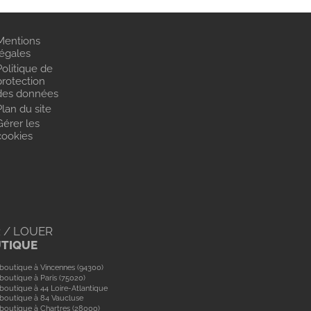
Mentions
légales
Politique de
protection
des données
Plan du site
Gérer les
cookies
 / LOUER
UTIQUE
boutique à Vincennes (94300)
boutique à Paris (75020)
boutique à 44 Loire-Atlantique
boutique à 84 Vaucluse
boutique à Chartres (28000)