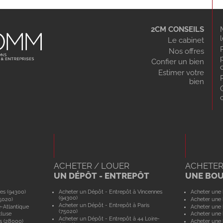
2CM CONSEILS
Le cabinet
Nos offres
Confier un bien
Estimer votre
bien
ACHETER / LOUER
ACHETER
UN DÉPÔT - ENTREPÔT
UNE BO
es (94300)
Acheter un Dépôt - Entrepôt à Vincennes
Acheter une 
(94300)
5020)
Acheter une 
Acheter un Dépôt - Entrepôt à Paris
e-Atlantique
Acheter une 
(75020)
cluse
Acheter une 
Acheter un Dépôt - Entrepôt à 44 Loire-
s (28000)
Acheter une 