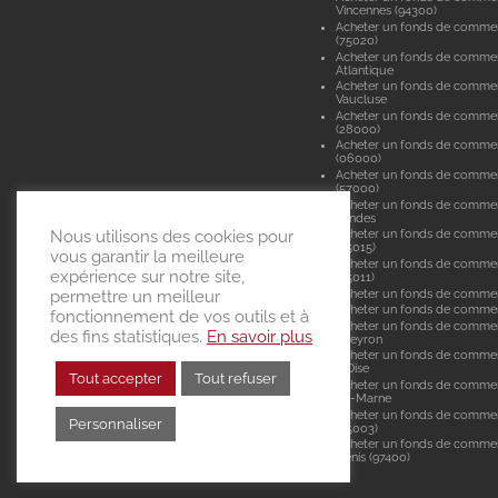
Vincennes (94300)
Acheter un fonds de commer
(75020)
Acheter un fonds de commer
Atlantique
Acheter un fonds de comme
Vaucluse
Acheter un fonds de commer
(28000)
Acheter un fonds de commer
(06000)
Acheter un fonds de comme
(57000)
Acheter un fonds de comme
Landes
Nous utilisons des cookies pour
Acheter un fonds de commer
(75015)
vous garantir la meilleure
Acheter un fonds de commer
expérience sur notre site,
(75011)
Acheter un fonds de comme
permettre un meilleur
Acheter un fonds de commerc
fonctionnement de vos outils et à
Acheter un fonds de commer
des fins statistiques.
En savoir plus
Aveyron
Acheter un fonds de commer
d'Oise
Tout accepter
Tout refuser
Acheter un fonds de commer
de-Marne
Acheter un fonds de commer
Personnaliser
(75003)
Acheter un fonds de commer
Denis (97400)