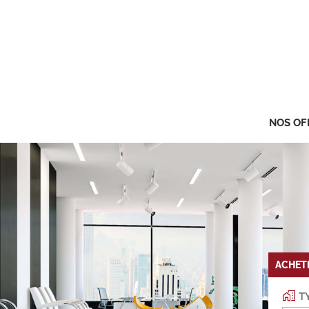
NOS OF
ACHET
TY