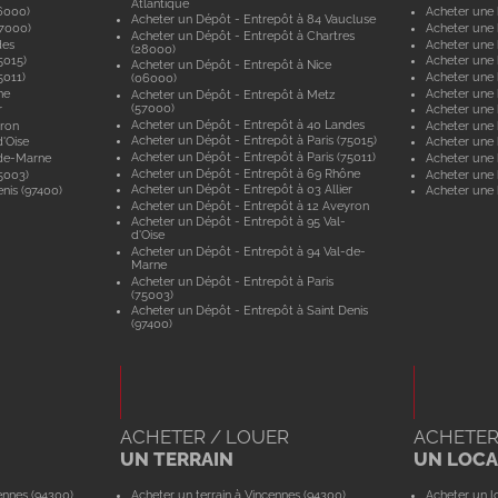
Atlantique
6000)
Acheter une 
Acheter un Dépôt - Entrepôt à 84 Vaucluse
57000)
Acheter une 
Acheter un Dépôt - Entrepôt à Chartres
des
Acheter une
(28000)
5015)
Acheter une 
Acheter un Dépôt - Entrepôt à Nice
5011)
Acheter une 
(06000)
ne
Acheter une
Acheter un Dépôt - Entrepôt à Metz
(57000)
r
Acheter une 
Acheter un Dépôt - Entrepôt à 40 Landes
yron
Acheter une 
Acheter un Dépôt - Entrepôt à Paris (75015)
'Oise
Acheter une 
Acheter un Dépôt - Entrepôt à Paris (75011)
-de-Marne
Acheter une
Acheter un Dépôt - Entrepôt à 69 Rhône
5003)
Acheter une 
Acheter un Dépôt - Entrepôt à 03 Allier
nis (97400)
Acheter une 
Acheter un Dépôt - Entrepôt à 12 Aveyron
Acheter un Dépôt - Entrepôt à 95 Val-
d'Oise
Acheter un Dépôt - Entrepôt à 94 Val-de-
Marne
Acheter un Dépôt - Entrepôt à Paris
(75003)
Acheter un Dépôt - Entrepôt à Saint Denis
(97400)
ACHETER / LOUER
ACHETER
UN TERRAIN
UN LOCAL
ennes (94300)
Acheter un terrain à Vincennes (94300)
Acheter un lo