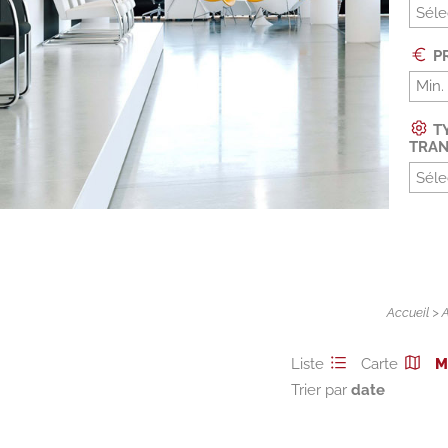
Séle
PR
TY
TRAN
Séle
Accueil
>
Liste
Carte
M
Trier par